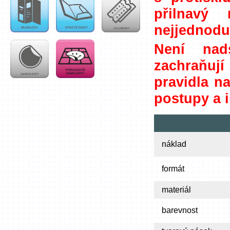
přilnavý
nejjednoduš
Není nad
zachraňují
pravidla n
postupy a 
náklad
formát
materiál
barevnost