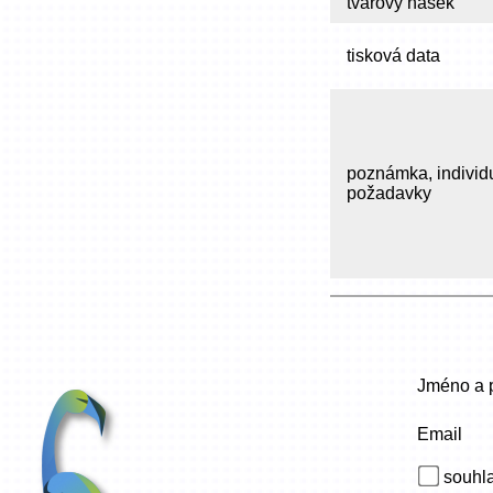
tvarový násek
tisková data
poznámka, individ
požadavky
Jméno a p
Email
souhla