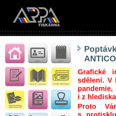
Poptávk
ANTICO
Grafické i
sdělení. V 
pandemie,
i z hledisk
Proto Vá
s protisk