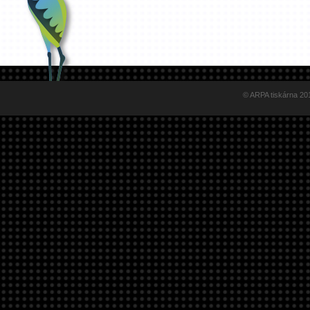
© ARPA tiskárna 201